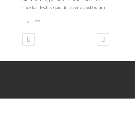
tincidunt lectus quis dui viverra vestibulum.
3
Likes